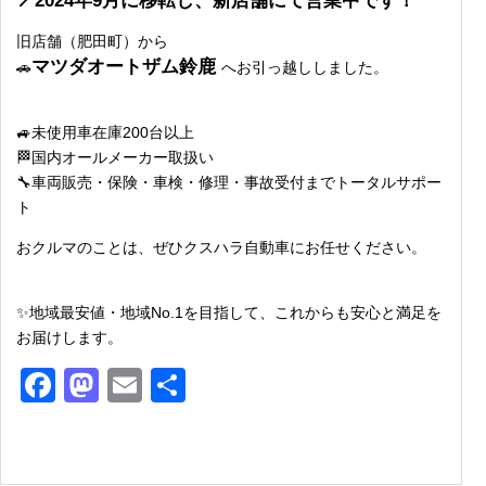
📍2024年9月に移転し、新店舗にて営業中です！
旧店舗（肥田町）から
マツダオートザム鈴鹿
🚗
へお引っ越ししました。
🚙未使用車在庫200台以上
🏁国内オールメーカー取扱い
🔧車両販売・保険・車検・修理・事故受付までトータルサポー
ト
おクルマのことは、ぜひクスハラ自動車にお任せください。
✨地域最安値・地域No.1を目指して、これからも安心と満足を
お届けします。
Facebook
Mastodon
Email
共
有